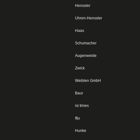
Henssler
Uhren-Henssler
Haas
Schumacher
Augenweide
Zwick
Weiblen GmbH
Baur
isi times
Ifju
Hunke